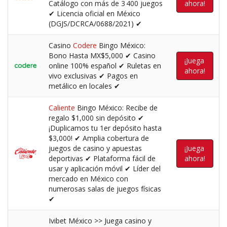
Catálogo con más de 3 400 juegos
ahora!
✔ Licencia oficial en México
(DGJS/DCRCA/0688/2021) ✔
Casino
Codere
Bingo México:
Bono Hasta MX$5,000 ✔ Casino
¡Juega
online 100% español ✔ Ruletas en
ahora!
vivo exclusivas ✔ Pagos en
metálico en locales ✔
Caliente
Bingo México: Recibe de
regalo $1,000 sin depósito ✔
¡Duplicamos tu 1er depósito hasta
$3,000! ✔ Amplia cobertura de
juegos de casino y apuestas
¡Juega
deportivas ✔ Plataforma fácil de
ahora!
usar y aplicación móvil ✔ Líder del
mercado en México con
numerosas salas de juegos físicas
✔
Ivibet México >> Juega casino y