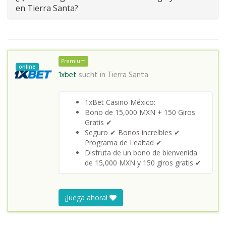
en Tierra Santa?
Premium
online
1xbet
sucht in
Tierra Santa
1xBet Casino México:
Bono de 15,000 MXN + 150 Giros
Gratis ✔
Seguro ✔ Bonos increíbles ✔
Programa de Lealtad ✔
Disfruta de un bono de bienvenida
de 15,000 MXN y 150 giros gratis ✔
¡Juega ahora!