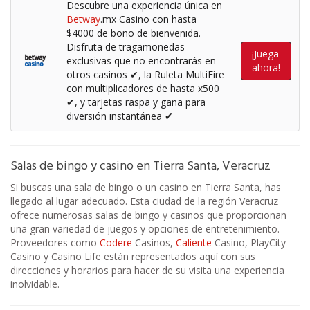
Descubre una experiencia única en
Betway
.mx Casino con hasta
$4000 de bono de bienvenida.
Disfruta de tragamonedas
¡Juega
exclusivas que no encontrarás en
ahora!
otros casinos ✔, la Ruleta MultiFire
con multiplicadores de hasta x500
✔, y tarjetas raspa y gana para
diversión instantánea ✔
Salas de bingo y casino en Tierra Santa, Veracruz
Si buscas una sala de bingo o un casino en Tierra Santa, has
llegado al lugar adecuado. Esta ciudad de la región Veracruz
ofrece numerosas salas de bingo y casinos que proporcionan
una gran variedad de juegos y opciones de entretenimiento.
Proveedores como
Codere
Casinos,
Caliente
Casino, PlayCity
Casino y Casino Life están representados aquí con sus
direcciones y horarios para hacer de su visita una experiencia
inolvidable.