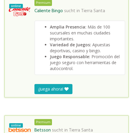
Premium
online
Caliente Bingo
sucht in
Tierra Santa
Amplia Presencia:
Más de 100
sucursales en muchas ciudades
importantes.
Variedad de Juegos:
Apuestas
deportivas, casino y bingo.
Juego Responsable:
Promoción del
juego seguro con herramientas de
autocontrol.
¡Juega ahora!
Premium
online
Betsson
sucht in
Tierra Santa