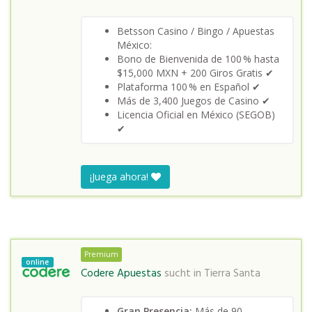
Betsson Casino / Bingo / Apuestas
México:
Bono de Bienvenida de 100 % hasta
$15,000 MXN + 200 Giros Gratis ✔
Plataforma 100 % en Español ✔
Más de 3,400 Juegos de Casino ✔
Licencia Oficial en México (SEGOB)
✔
¡Juega ahora!
Premium
online
Codere Apuestas
sucht in
Tierra Santa
Gran Presencia:
Más de 90