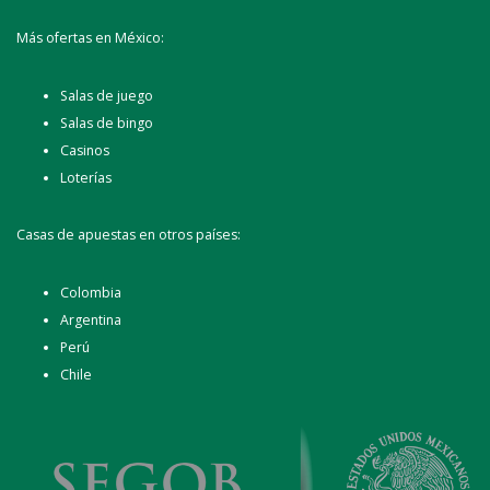
Más ofertas en México:
Salas de juego
Salas de bingo
Casinos
Loterías
Casas de apuestas en otros países:
Colombia
Argentina
Perú
Chile