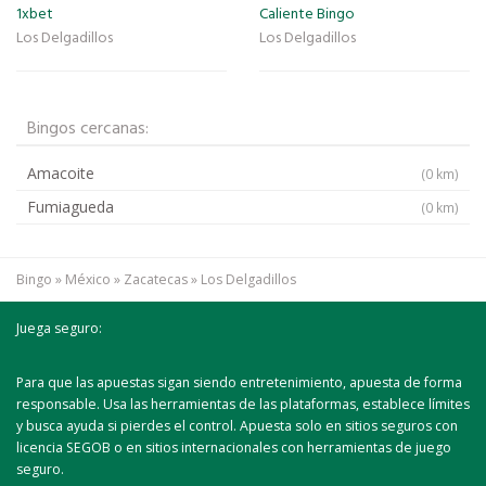
1xbet
Caliente Bingo
Los Delgadillos
Los Delgadillos
Bingos cercanas:
Amacoite
(0 km)
Fumiagueda
(0 km)
Bingo
»
México
»
Zacatecas
»
Los Delgadillos
Juega seguro:
Para que las apuestas sigan siendo entretenimiento, apuesta de forma
responsable. Usa las herramientas de las plataformas, establece límites
y busca ayuda si pierdes el control. Apuesta solo en sitios seguros con
licencia SEGOB o en sitios internacionales con herramientas de juego
seguro.