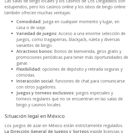
Las salas de bingo locales y los casinos de Los Delgadillos son
estupendos, pero los casinos online y los sitios de bingo online
también ofrecen muchas ventajas:
Comodidad:
Juega en cualquier momento y lugar, en
casa o de viaje.
Variedad de juegos:
Acceso a una enorme selección de
juegos, como tragaperras, blackjack, ruleta y diversas
variantes de bingo.
Atractivos bonos:
Bonos de bienvenida, giros gratis y
promociones periódicas para tener más oportunidades de
ganar.
Flexibilidad:
opciones de depósito y retirada seguras y
cómodas.
Interacción social:
funciones de chat para comunicarse
con otros jugadores.
Juegos y torneos exclusivos:
juegos especiales y
torneos regulares que no se encuentran en las salas de
bingo y casinos locales.
Situación legal en México
Los juegos de azar en México están estrictamente regulados.
La Dirección General de Juegos y Sorteos
expide licencias y