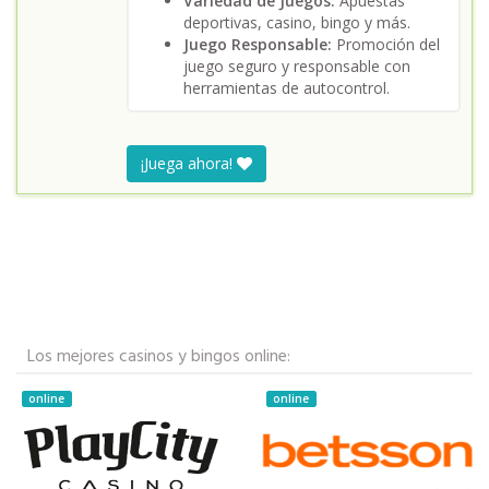
Variedad de Juegos:
Apuestas
deportivas, casino, bingo y más.
Juego Responsable:
Promoción del
juego seguro y responsable con
herramientas de autocontrol.
¡Juega ahora!
Los mejores casinos y bingos online:
online
online