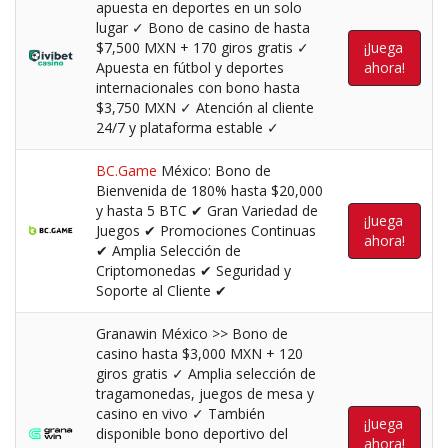
apuesta en deportes en un solo
lugar ✓ Bono de casino de hasta
$7,500 MXN + 170 giros gratis ✓
¡Juega
Apuesta en fútbol y deportes
ahora!
internacionales con bono hasta
$3,750 MXN ✓ Atención al cliente
24/7 y plataforma estable ✓
BC.Game
México: Bono de
Bienvenida de 180% hasta $20,000
y hasta 5 BTC ✔ Gran Variedad de
¡Juega
Juegos ✔ Promociones Continuas
ahora!
✔ Amplia Selección de
Criptomonedas ✔ Seguridad y
Soporte al Cliente ✔
Granawin México >> Bono de
casino hasta $3,000 MXN + 120
giros gratis ✓ Amplia selección de
tragamonedas, juegos de mesa y
casino en vivo ✓ También
¡Juega
disponible bono deportivo del
ahora!