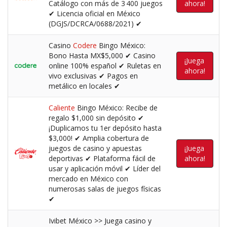
Catálogo con más de 3 400 juegos
ahora!
✔ Licencia oficial en México
(DGJS/DCRCA/0688/2021) ✔
Casino
Codere
Bingo México:
Bono Hasta MX$5,000 ✔ Casino
¡Juega
online 100% español ✔ Ruletas en
ahora!
vivo exclusivas ✔ Pagos en
metálico en locales ✔
Caliente
Bingo México: Recibe de
regalo $1,000 sin depósito ✔
¡Duplicamos tu 1er depósito hasta
$3,000! ✔ Amplia cobertura de
juegos de casino y apuestas
¡Juega
deportivas ✔ Plataforma fácil de
ahora!
usar y aplicación móvil ✔ Líder del
mercado en México con
numerosas salas de juegos físicas
✔
Ivibet México >> Juega casino y