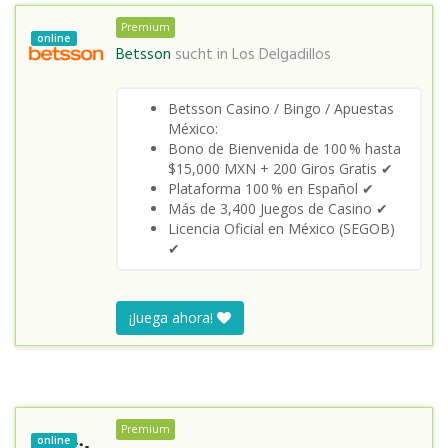
Premium
online
Betsson
sucht in
Los Delgadillos
Betsson Casino / Bingo / Apuestas
México:
Bono de Bienvenida de 100 % hasta
$15,000 MXN + 200 Giros Gratis ✔
Plataforma 100 % en Español ✔
Más de 3,400 Juegos de Casino ✔
Licencia Oficial en México (SEGOB)
✔
¡Juega ahora!
Premium
online