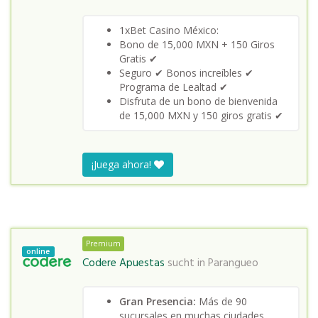
1xBet Casino México:
Bono de 15,000 MXN + 150 Giros
Gratis ✔
Seguro ✔ Bonos increíbles ✔
Programa de Lealtad ✔
Disfruta de un bono de bienvenida
de 15,000 MXN y 150 giros gratis ✔
¡Juega ahora!
Premium
online
Codere Apuestas
sucht in
Parangueo
Gran Presencia:
Más de 90
sucursales en muchas ciudades