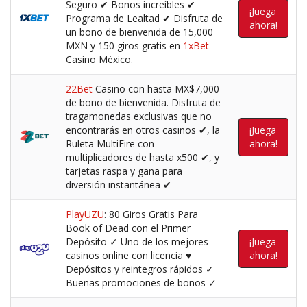
Seguro ✔ Bonos increíbles ✔
¡Juega
Programa de Lealtad ✔ Disfruta de
ahora!
un bono de bienvenida de 15,000
MXN y 150 giros gratis en
1xBet
Casino México.
22Bet
Casino con hasta MX$7,000
de bono de bienvenida. Disfruta de
tragamonedas exclusivas que no
encontrarás en otros casinos ✔, la
¡Juega
Ruleta MultiFire con
ahora!
multiplicadores de hasta x500 ✔, y
tarjetas raspa y gana para
diversión instantánea ✔
PlayUZU
: 80 Giros Gratis Para
Book of Dead con el Primer
Depósito ✓ Uno de los mejores
¡Juega
casinos online con licencia ♥
ahora!
Depósitos y reintegros rápidos ✓
Buenas promociones de bonos ✓