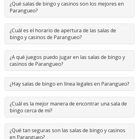
¿Qué salas de bingo y casinos son los mejores en
Parangueo?
¿Cuál es el horario de apertura de las salas de
bingo y casinos de Parangueo?
¿A qué juegos puedo jugar en las salas de bingo y
casinos de Parangueo?
¿Hay salas de bingo en línea legales en Parangueo?
¿Cuál es la mejor manera de encontrar una sala de
bingo cerca de mí?
¿Qué tan seguras son las salas de bingo y casinos
en Parangueo?