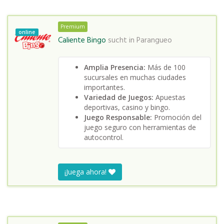
Premium
online
Caliente Bingo
sucht in
Parangueo
Amplia Presencia:
Más de 100
sucursales en muchas ciudades
importantes.
Variedad de Juegos:
Apuestas
deportivas, casino y bingo.
Juego Responsable:
Promoción del
juego seguro con herramientas de
autocontrol.
¡Juega ahora!