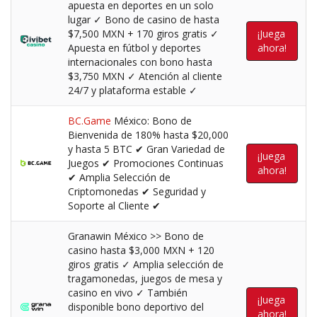
apuesta en deportes en un solo
lugar ✓ Bono de casino de hasta
$7,500 MXN + 170 giros gratis ✓
¡Juega
Apuesta en fútbol y deportes
ahora!
internacionales con bono hasta
$3,750 MXN ✓ Atención al cliente
24/7 y plataforma estable ✓
BC.Game
México: Bono de
Bienvenida de 180% hasta $20,000
y hasta 5 BTC ✔ Gran Variedad de
¡Juega
Juegos ✔ Promociones Continuas
ahora!
✔ Amplia Selección de
Criptomonedas ✔ Seguridad y
Soporte al Cliente ✔
Granawin México >> Bono de
casino hasta $3,000 MXN + 120
giros gratis ✓ Amplia selección de
tragamonedas, juegos de mesa y
casino en vivo ✓ También
¡Juega
disponible bono deportivo del
ahora!