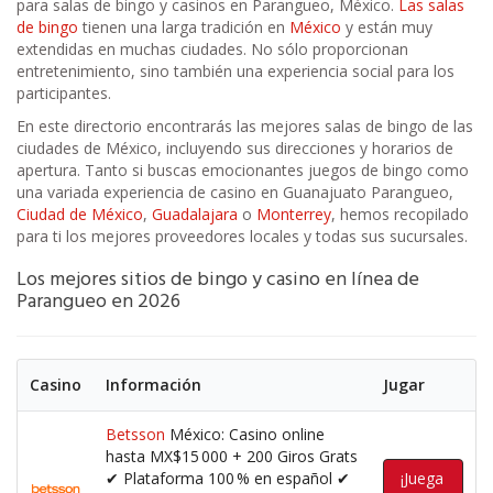
para salas de bingo y casinos en Parangueo, México.
Las salas
de bingo
tienen una larga tradición en
México
y están muy
extendidas en muchas ciudades. No sólo proporcionan
entretenimiento, sino también una experiencia social para los
participantes.
En este directorio encontrarás las mejores salas de bingo de las
ciudades de México, incluyendo sus direcciones y horarios de
apertura. Tanto si buscas emocionantes juegos de bingo como
una variada experiencia de casino en Guanajuato Parangueo,
Ciudad de México
,
Guadalajara
o
Monterrey
, hemos recopilado
para ti los mejores proveedores locales y todas sus sucursales.
Los mejores sitios de bingo y casino en línea de
Parangueo en 2026
Casino
Información
Jugar
Betsson
México: Casino online
hasta MX$15 000 + 200 Giros Grats
✔ Plataforma 100 % en español ✔
¡Juega