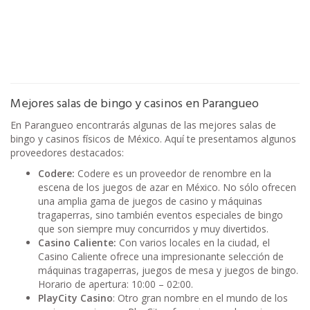
Mejores salas de bingo y casinos en Parangueo
En Parangueo encontrarás algunas de las mejores salas de
bingo y casinos físicos de México. Aquí te presentamos algunos
proveedores destacados:
Codere:
Codere es un proveedor de renombre en la
escena de los juegos de azar en México. No sólo ofrecen
una amplia gama de juegos de casino y máquinas
tragaperras, sino también eventos especiales de bingo
que son siempre muy concurridos y muy divertidos.
Casino Caliente:
Con varios locales en la ciudad, el
Casino Caliente ofrece una impresionante selección de
máquinas tragaperras, juegos de mesa y juegos de bingo.
Horario de apertura: 10:00 – 02:00.
PlayCity Casino
: Otro gran nombre en el mundo de los