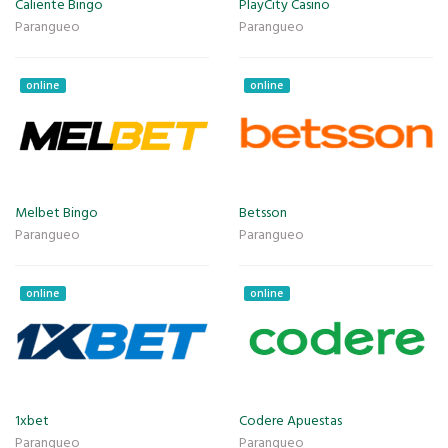
Caliente Bingo
PlayCity Casino
Parangueo
Parangueo
online
online
Melbet Bingo
Betsson
Parangueo
Parangueo
online
online
1xbet
Codere Apuestas
Parangueo
Parangueo