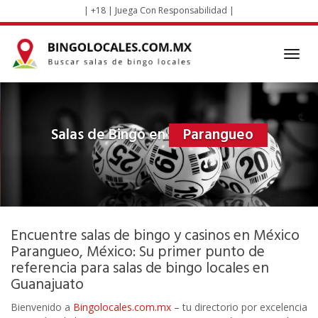
Skip
| +18 | Juega Con Responsabilidad |
to
main
content
Toggl
navig
Salas de Bingo en
Parangueo
Encuentre salas de bingo y casinos en México
Parangueo, México: Su primer punto de
referencia para salas de bingo locales en
Guanajuato
Bienvenido a
Bingolocales.com.mx
– tu directorio por excelencia