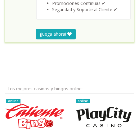
Promociones Continuas ✔
Seguridad y Soporte al Cliente ✔
¡Juega ahora!
Los mejores casinos y bingos online:
online
online