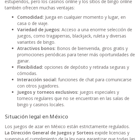
estupendos, pero los casinos online y los sitios de bingo online
también ofrecen muchas ventajas:
Comodidad:
Juega en cualquier momento y lugar, en
casa o de viaje.
Variedad de juegos:
Acceso a una enorme selección de
juegos, como tragaperras, blackjack, ruleta y diversas
variantes de bingo.
Atractivos bonos:
Bonos de bienvenida, giros gratis y
promociones periódicas para tener más oportunidades de
ganar.
Flexibilidad:
opciones de depósito y retirada seguras y
cómodas.
Interacción social:
funciones de chat para comunicarse
con otros jugadores.
Juegos y torneos exclusivos:
juegos especiales y
torneos regulares que no se encuentran en las salas de
bingo y casinos locales.
Situación legal en México
Los juegos de azar en México están estrictamente regulados.
La Dirección General de Juegos y Sorteos
expide licencias y
supervisa el cumplimiento de la ley para garantizar que todas las