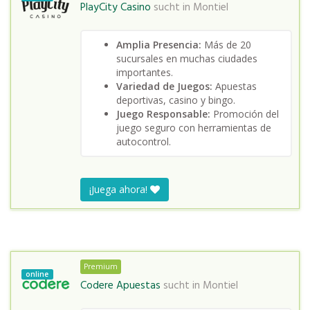
PlayCity Casino
sucht in
Montiel
Amplia Presencia:
Más de 20
sucursales en muchas ciudades
importantes.
Variedad de Juegos:
Apuestas
deportivas, casino y bingo.
Juego Responsable:
Promoción del
juego seguro con herramientas de
autocontrol.
¡Juega ahora!
Premium
online
Codere Apuestas
sucht in
Montiel