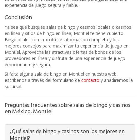
experiencia de juego segura y fiable.
Conclusión
Ya sea que busques salas de bingo y casinos locales o casinos
en línea y sitios de bingo en línea, Montiel te tiene cubierto.
Bingolocales.com.mx ofrece información completa y los
mejores consejos para maximizar tu experiencia de juego en
Montiel. Aprovecha las atractivas ofertas de bonos de los
proveedores en línea y disfruta de una experiencia de juego
emocionante y segura.
Si falta alguna sala de bingo en Montiel en nuestra web,
escríbenos a través del formulario de
contacto
y añadiremos la
sucursal.
Preguntas frecuentes sobre salas de bingo y casinos
en México, Montiel
¿Qué salas de bingo y casinos son los mejores en
Montiel?