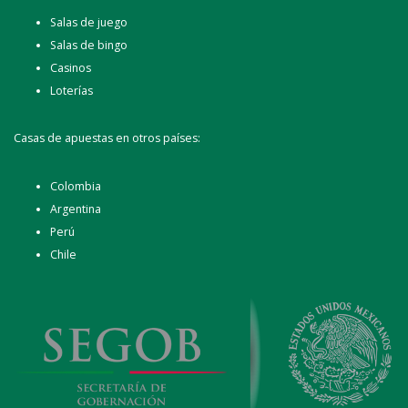
Salas de juego
Salas de bingo
Casinos
Loterías
Casas de apuestas en otros países:
Colombia
Argentina
Perú
Chile