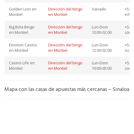
Golden Lion en
Dirección del bingo
Variado
+52 6
Montiel
en Montiel
info
Big Bola Bingo
Dirección del bingo
Lun-Dom
+52 5
en Montiel
en Montiel
10:00-02:00
cont
Emotion Casino
Dirección del bingo
Lun-Dom
+52 2
en Montiel
en Montiel
12:00-02:00
sopo
Casino Life en
Dirección del bingo
Lun-Dom
+52 5
Montiel
en Montiel
10:00-05:00
cont
Mapa con las casas de apuestas más cercanas – Sinaloa